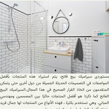
مستوردی سيراميك بيج فاتح، يتم استيراد هذه المنتجات بأفضل
المواصفات في التصميمات الحديثة الجميلة من دول أخرى حتى يتمكن
المتقدمون من اتخاذ القرار الصحيح في هذا المجال.السيراميك البيج
الفاتح كما ذكرنا هو أفضل المنتجات حاليًا بين المصممين ومهندسي
المباني. وهي تستخدم بكثرة ، فهذه الأنواع من المنتجات لها جمال فريد