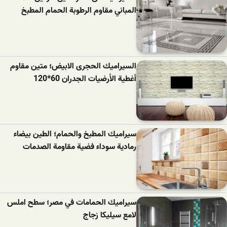
المباني مقاوم الرطوبة الحمام المطبخ
السيراميك الحجرى الابيض؛ متين مقاوم
أغطية الأرضيات الجدران 60*120
سيراميك المطبخ والحمام؛ الطين بيضاء
رمادية سوداء فضية مقاومة الصدمات
سيراميك الحمامات في مصر؛ سطح املس
لامع سيليكا زجاج