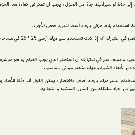
إلى بلاط أو سيراميك جزءًا من المنزل ، يجب أن تفكر في كفاءة هذا الجزء
نك استخدام بلاط خزفي بأبعاد أصغر لتفريغ بعض الأجزاء.
أنت أقل وضوحا ” يمكن أن يكون ترتيب بلاط السيراميك الصغير أكثر تنوعا من السيراميك الكبير ويمنحك جوا أكثر سعادة وحميمية ، ولكن يجب أن تضع في اعتبارك أنه إذا كنت تستخدم سيراميك أرضي 25 * 25 في مساحة
ويجعل مساحتك تبدو ميتة و صغيرة و مملة. ضع في اعتبارك أن المنحدر الذي يجب القيام به هو مباشرة
 ذي الأبعاد الكبيرة ولديك منحدر مبدئي ومناسب.
خدام السيراميك بأبعاد أصغر. باختصار ، يمكن القول أنه وفقا للأبعاد و
ر في أجزاء مختلفة من المنازل السكنية و التجارية.