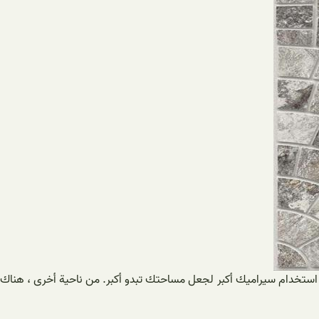
أو استخدام سيراميك أكبر لجعل مساحتك تبدو أكبر. من ناحية أخرى ، هناك