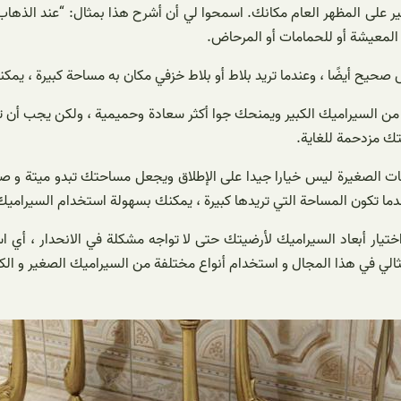
ير على المظهر العام مكانك. اسمحوا لي أن أشرح هذا بمثال: “عند الذهاب 
المعيشة أو للحمامات أو المرحاض.
صحيح أيضًا ، وعندما تريد بلاط أو بلاط خزفي مكان به مساحة كبيرة ، يمك
ك مزدحمة للغاية.
رى ، فإن استخدام السيراميك الكبير ، مثل 90 × 90 للمساحات الصغيرة ليس خيارا جيدا على الإطلاق 
ندما تكون المساحة التي تريدها كبيرة ، يمكنك بسهولة استخدام السيراميك
يار أبعاد السيراميك لأرضيتك حتى لا تواجه مشكلة في الانحدار ، أي است
الي في هذا المجال و استخدام أنواع مختلفة من السيراميك الصغير و الكبي