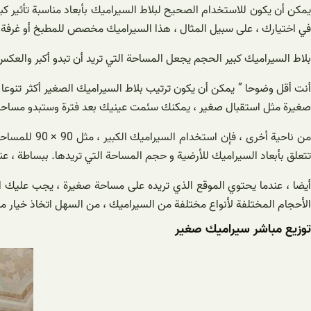
يمكن أن يكون للاستخدام الصحيح لبلاط السيراميك بأبعاد مناسبة تأثير كب
في اختيارك ، على سبيل المثال ، هذا السيراميك مخصص للمطبخ أو غرفة 
بلاط السيراميك كبير الحجم يجعل المساحة التي تريد أن تبدو أكبر والعكس 
صغيرة مثل استقبال صغير ، يمكنك سئمت عينيك بعد فترة وستبدو مساحت
من ناحية أخ
تتعلق بأبعاد السيراميك للأرضية و حجم المساحة التي تريدها. ببساطة ، ع
أيضا ، عندما يحتوي الموقع الذي تريده على مساحة صغيرة ، يجب عليك اخت
الأحجام المختلفة لأنواع مختلفة من السيراميك ، من السهل اتخاذ خيار مث
توزیع مباشر سيراميك صغير