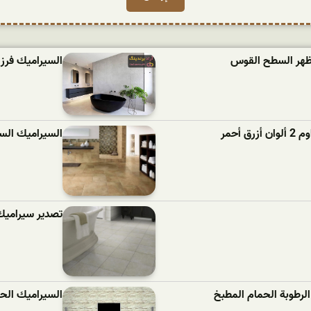
مظهر السطح القوس
السیرامیك فرز اول (البلا
أحمر
السيراميك السجاد 
تصدير سيراميك 
الرطوبة الحمام المطبخ
السيراميك الحجر