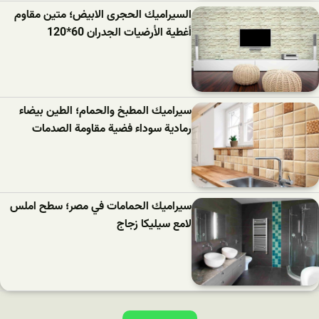
السيراميك الحجرى الابيض؛ متين مقاوم
أغطية الأرضيات الجدران 60*120
سيراميك المطبخ والحمام؛ الطين بيضاء
رمادية سوداء فضية مقاومة الصدمات
سيراميك الحمامات في مصر؛ سطح املس
لامع سيليكا زجاج