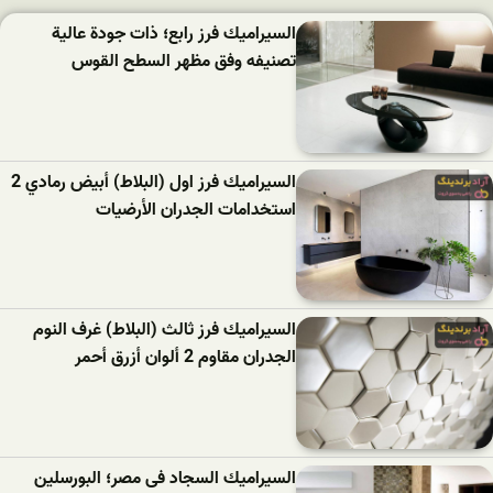
السيراميك فرز رابع؛ ذات جودة عالية
تصنيفه وفق مظهر السطح القوس
السیرامیك فرز اول (البلاط) أبيض رمادي 2
استخدامات الجدران الأرضيات
السیرامیك فرز ثالث (البلاط) غرف النوم
الجدران مقاوم 2 ألوان أزرق أحمر
السيراميك السجاد فى مصر؛ البورسلين