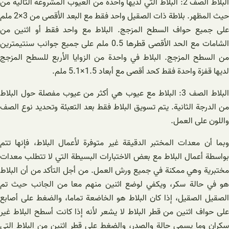
البلاط الصف 2: البلاط التي لديها واحدة من العيوب المشروعة التالية من
حيث المظهر. بلاطة ذات الصقيل واحد فقط مع البعد الأقصى من 3×2 ملم
على جميع حواف السطح المزجج. البلاط مع واحد فقط أو اثنين من
الشامات مع الحد الأقصى قطرها 0.5 ملم على جميع جوانب سنتيمترين
من السطح المزجج. البلاط في واحدة من الزوايا الأربع للسطح المزجج
لديها قفزة واحدة فقط كحد أقصى مع أبعاد 1.5×5.1 ملم.
البلاط الصف 3: البلاط مع عيوب هي أكثر من عيوب مفصلة حول البلاط
من الدرجة الثانية. يتم تسويق البلاط فقط بعد التعبئة وتحديد نوع الصف
واللون على العمل.
وبما أن معدات المختبر الدقيقة غير متوفرة لأعمال البلاط، فإنها تتم
بواسطة أعمال البلاط مع بعض الاختبارات البسيطة التي لا تتطلب معدات
مختبرية وهي ممكنة في جميع ورش العمل. من أجل التأكد من أن البلاط
هو في حالة سكر، ويكفي لوضع اثنين منهم معا من الجانب حيث تم
الصقيل الصقيل، إذا كان البلاط هو الخاضعة تماما، والضغط على أصابع
على حواف اثنين من قطر البلاط لا يشعر لأنه إذا كانت أسطح البلاط غير
سكران وما يسمى حالة والصدر، والضغط على قطر اثنين من البلاط التي