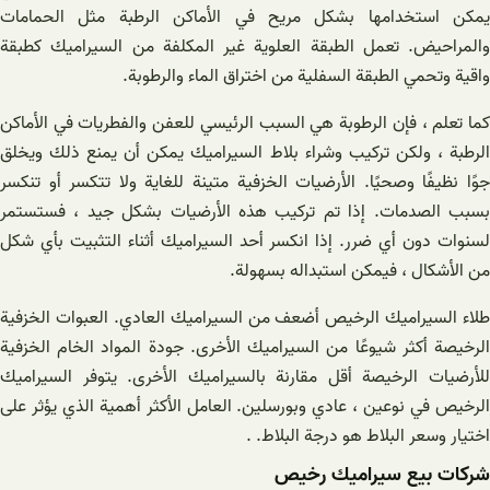
يمكن استخدامها بشكل مريح في الأماكن الرطبة مثل الحمامات
والمراحيض. تعمل الطبقة العلوية غير المكلفة من السيراميك كطبقة
واقية وتحمي الطبقة السفلية من اختراق الماء والرطوبة.
كما تعلم ، فإن الرطوبة هي السبب الرئيسي للعفن والفطريات في الأماكن
الرطبة ، ولكن تركيب وشراء بلاط السيراميك يمكن أن يمنع ذلك ويخلق
جوًا نظيفًا وصحيًا. الأرضيات الخزفية متينة للغاية ولا تتكسر أو تنكسر
بسبب الصدمات. إذا تم تركيب هذه الأرضيات بشكل جيد ، فستستمر
لسنوات دون أي ضرر. إذا انكسر أحد السيراميك أثناء التثبيت بأي شكل
من الأشكال ، فيمكن استبداله بسهولة.
طلاء السيراميك الرخيص أضعف من السيراميك العادي. العبوات الخزفية
الرخيصة أكثر شيوعًا من السيراميك الأخرى. جودة المواد الخام الخزفية
للأرضيات الرخيصة أقل مقارنة بالسيراميك الأخرى. يتوفر السيراميك
الرخيص في نوعين ، عادي وبورسلين. العامل الأكثر أهمية الذي يؤثر على
اختيار وسعر البلاط هو درجة البلاط. .
شرکات بیع سيراميك رخيص