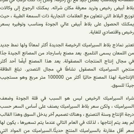
بلاط أبيض رخيص وتريد معرفة مكان شرائه. يمكنك الرجوع إلى وكالات
توزيع البلاط التي تتعاون مع العلامات التجارية ذات السمعة الطيبة ، حيث
يمكنك الحصول على بلاط أبيض عالي الجودة ومناسب وتوفيره بسعر
رخيص واقتصادي للغاية.
تعتبر نماذج بلاط السيراميك الرخيصة الجديدة أكثر لمعانًا ولها نمط جديد
من اللمعان يسمى التلميع. يعد مصنع باسارجاد من المصانع الجيدة جدًا
في مجال إنتاج المنتجات المصقولة. يعد هذا المصنع أيضًا أحد أكثر
منتجي السيراميك المصقول نشاطًا في مجال التصدير. تبلغ الطاقة
الإنتاجية لهذا المصنع حاليًا أكثر من 100000 متر مربع وهو مستجيب
جيدًا للسوق.
شراء السيراميك الرخيص ليس هو السبب في قلة الجودة وضعف
السيراميك ، ولكن سعر بلاط السيراميك يصنف على أساس السعر حسب
درجة الإنتاج وسنة التصنيع ، وهناك تصميم آخر يدخل السوق وهذا القالب
لم يعد يتم إنتاجها ، لذلك في العام التالي عندما يتم تسعيرها ، يكون لها
سعر أقل مقارنة بالسيراميك المنتج حديثًا.السيراميك من المواد التي