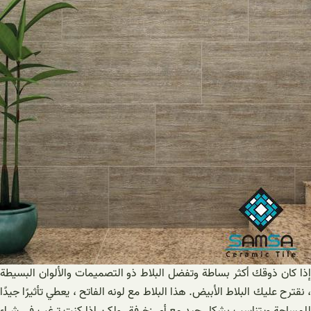
إذا كان ذوقك أكثر بساطة وتفضل البلاط ذو التصميمات والألوان البسيطة
، نقترح عليك البلاط الأبيض. هذا البلاط مع لونه الفاتح ، يعطي تأثيرًا جيدًا
للمساحة ويتناسب بشكل جيد مع أي زخرفة. ولكن إذا كنت ترغب في شراء