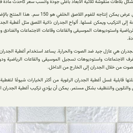
 شكل بلاطات منقوشة ثلاثية الأبعاد بأعلى جودة وأنسب سعر كأحدث مادة في
يتم إنتاج الرغوة الخلفية اللاصقة بسماكات وكثافا
حاجة إلى التركيب ويمكن غسلها. ألواح الجدران ذاتية اللصق مثل أغطية ال
رياضية واستوديوهات الموسيقى والقاعات وقاعات الاجتماعات والفنادق وص
ة.
 الجدران هي عازل جيد ضد الصوت والحرارة. يساعد استخدام أغطية الجدران 
غرف الاجتماعات واستوديوهات تسجيل الموسيقى والقاعات الرياضية ودور
الصوت من خلال الجدران إلى الخارج من الداخل.
ها قابلية غسل أغطية الجدران الرغوية من أكثر الخيارات شيوعًا لتغطية 
والتلوين والتنظيف بشكل مستمر. يمكن أن يؤدي تركيب أغطية الجدران الرغوي