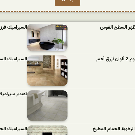
مظهر السطح القوس
السیرامیك فرز اول (البلا
أحمر
السيراميك السجاد 
تصدير سيراميك 
الرطوبة الحمام المطبخ
السيراميك الحجر