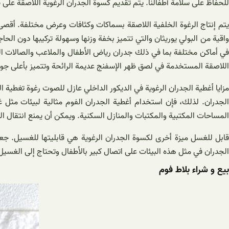
للحفاظ على سلامة أطفالنا. يتم تقديم كسوة الجدران الرغوية اللاصقة على
واقية من البولي يوريثان والتي تتميز بخفة وزنها وسهولة تركيبها دون ال
في أماكن مختلفة بما في ذلك جدران رياض الأطفال والملاعب والصالات ال
اللاصقة المستخدمة في لصق ظهر الإسفنج عديمة الرائحة وتتميز بأعلى جود
مزايا أغطية الجدران الرغوية في الديكور الداخلي عازل للصوت رغوة تغطية
الجدران. لذلك، فإن استخدام أغطية الجدران الفوم مثالية لبيئات مثل 
المساحات المكتبية والمكتبات والمنازل السكنية. ويمكن أن يمنع انتقال 
قابل للغسل ميزة أخرى لكسوة الجدران الرغوية هي قابليتها للغسيل. جعلت
الجدران في مثل هذه البيئات على اتصال كبير بالأطفال وتحتاج إلى الغسيل 
بیع و شراء بلاط فوم