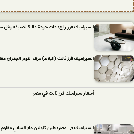
السيراميك فرز رابع؛ ذات جودة عالية تصنيفه وفق 
السیرامیك فرز ثالث (البلاط) غرف النوم الجدران مقاوم 2 ألوان أزرق 
أسعار سيراميك فرز ثالث في مصر
السيراميك فى مصر؛ طين كاولين ماء المباني مقاوم 