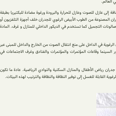
 العالم.
ت وعرض مختلفة. أقصى عرض يمكن إنتاجه للفوم اللاصق الخلفي هو 150 سم. هذا المنتج بالإضافة إلى عازل للصوت وعازل للحرارة والبرودة ورغوة مضادة للبكتيريا بطبقة
جدران المصنوعة من الطوب الأبيض الرغوي للجدران خلف أجهزة التلفزيون أو
الونات التجميل كما تستخدم في الديكور الداخلي للمنازل و غرف. المادة
الرغوية في الداخل على منع انتقال الصوت من الخارج والداخل للمبنى عبر
 السينما وقاعات المؤتمرات والمؤتمرات والفنادق وغرف الاجتماعات في
جدران رياض الأطفال والمنازل السكنية والنوادي الرياضية. عادة ما تكون
ة القابلة للغسل إلى توفير النظافة والنظافة والترتيب لهذه البيئات.